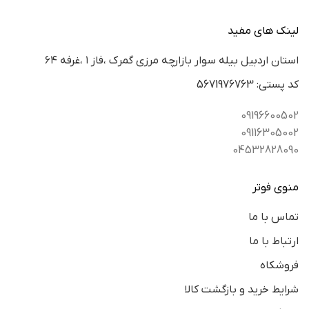
لینک های مفید
استان اردبيل بيله سوار بازارچه مرزي گمرك ،فاز ١ ،غرفه ٦٤
كد پستي: 5671976763
09196600502
09116305002
04532828090
منوی فوتر
تماس با ما
ارتباط با ما
فروشکاه
شرایط خرید و بازگشت کالا