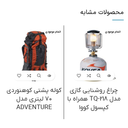
محصولات مشابه
اتمام موجودی
اتمام موجودی
ا
چراغ روشنایی گازی
کوله پشتی کوهنوردی
گ
مدل TQ-218 همراه با
70 لیتری مدل
کپسول کووا
ADVENTURE