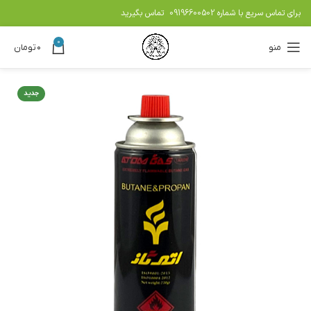
برای تماس سریع با شماره
09196600502
تماس بگیرید
0
منو
۰
تومان
جدید