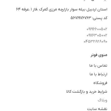
استان اردبيل بيله سوار بازارچه مرزي گمرك ،فاز ١ ،غرفه ٦٤
كد پستي: 5671976763
09196600502
09116305002
04532828090
منوی فوتر
تماس با ما
ارتباط با ما
فروشکاه
شرایط خرید و بازگشت کالا
وبلاگ
نقشه سایت