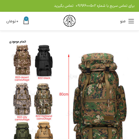
برای تماس سریع با شماره
09196600502
تماس بگیرید
0
منو
۰
تومان
اتمام موجودی