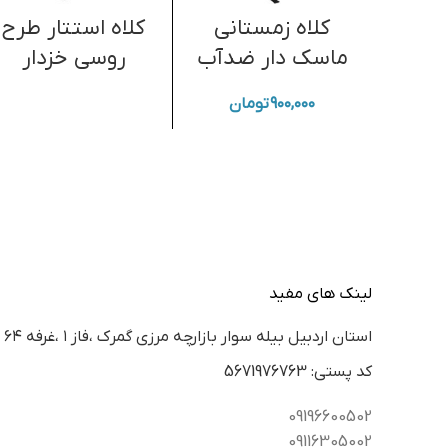
کلاه زمستانی
کلاه استتار طرح
ماسک دار ضدآب
روسی خزدار
۹۰۰,۰۰۰
تومان
لینک های مفید
استان اردبيل بيله سوار بازارچه مرزي گمرك ،فاز ١ ،غرفه ٦٤
كد پستي: 5671976763
09196600502
09116305002