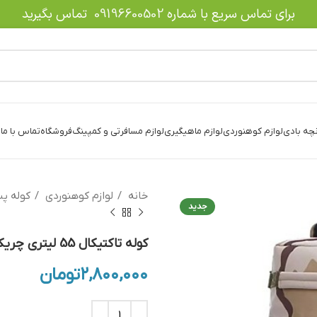
برای تماس سریع با شماره
09196600502
تماس بگیرید
نچه بادی
لوازم کوهنوردی
لوازم ماهیگیری
لوازم مسافرتی و کمپینگ
فروشگاه
تماس با ما
د
خانه
لوازم کوهنوردی
کوله پ
جدید
کوله تاکتیکال 55 لیتری چریکی خاکی
۲,۸۰۰,۰۰۰
تومان