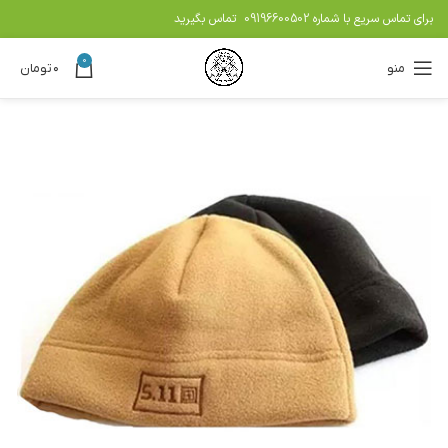
برای تماس سریع با شماره
09196600502
تماس بگیرید
0
منو
۰
تومان