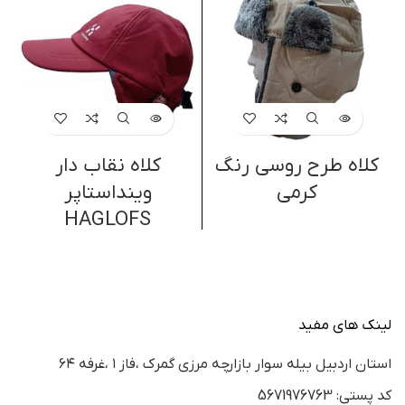
کلاه طرح روسی رنگ
کلاه نقاب دار
ک
کرمی
وینداستاپر
HAGLOFS
لینک های مفید
استان اردبيل بيله سوار بازارچه مرزي گمرك ،فاز ١ ،غرفه ٦٤
كد پستي: 5671976763