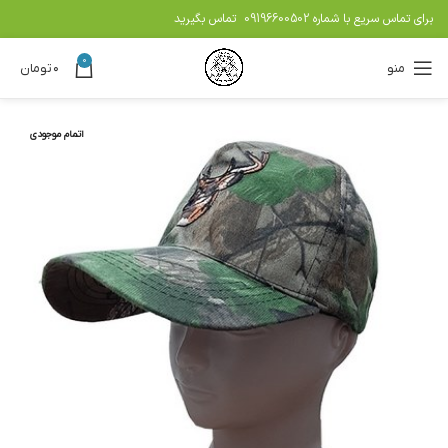
برای تماس سریع با شماره
09196600502
تماس بگیرید
0
منو
۰
تومان
اتمام موجودی