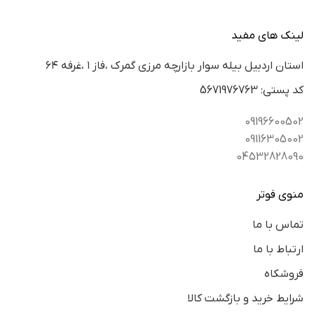
لینک های مفید
استان اردبيل بيله سوار بازارچه مرزي گمرك ،فاز ١ ،غرفه ٦٤
كد پستي: 5671976763
09196600502
09116305002
04532828090
منوی فوتر
تماس با ما
ارتباط با ما
فروشکاه
شرایط خرید و بازگشت کالا