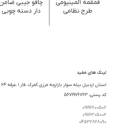
قمقمه آلمینیومی
چاقو جیبی ضامن
طرح نظامی
دار دسته چوبی
لینک های مفید
استان اردبيل بيله سوار بازارچه مرزي گمرك ،فاز ١ ،غرفه ٦٤
كد پستي: 5671976763
09196600502
09116305002
04532828090