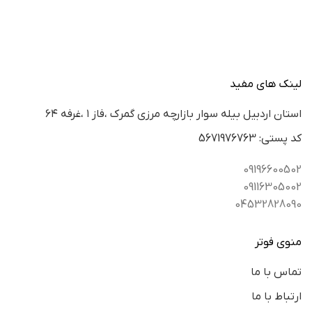
لینک های مفید
استان اردبيل بيله سوار بازارچه مرزي گمرك ،فاز ١ ،غرفه ٦٤
كد پستي: 5671976763
09196600502
09116305002
04532828090
منوی فوتر
تماس با ما
ارتباط با ما