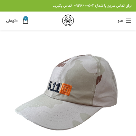
برای تماس سریع با شماره
09196600502
تماس بگیرید
0
منو
۰
تومان