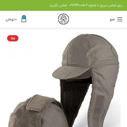
برای تماس سریع با شماره
09196600502
تماس بگیرید
0
منو
۰
تومان
ویژه