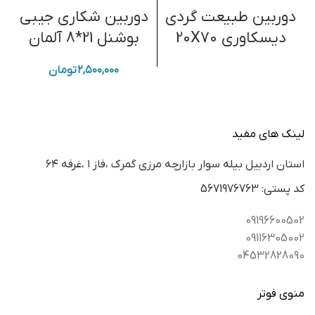
دوربین طبیعت گردی
دوربین شکاری جیبی
ک
دیسکاوری 20X70
بوشنل 21*8 آلمان
۲,۵۰۰,۰۰۰
تومان
لینک های مفید
استان اردبيل بيله سوار بازارچه مرزي گمرك ،فاز ١ ،غرفه ٦٤
كد پستي: 5671976763
09196600502
09116305002
04532828090
منوی فوتر