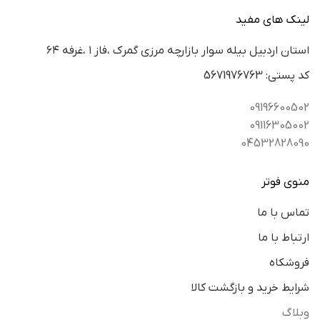
لینک های مفید
استان اردبيل بيله سوار بازارچه مرزي گمرك ،فاز ١ ،غرفه ٦٤
كد پستي: 5671976763
09196600502
09116305002
04532828090
منوی فوتر
تماس با ما
ارتباط با ما
فروشکاه
شرایط خرید و بازگشت کالا
وبلاگ