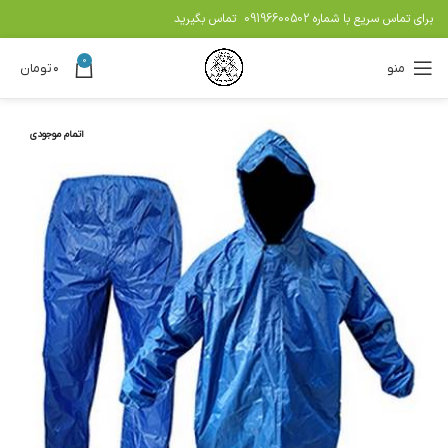
برای تماس سریع با شماره
09196600502
تماس بگیرید
0
منو
۰
تومان
اتمام موجودی