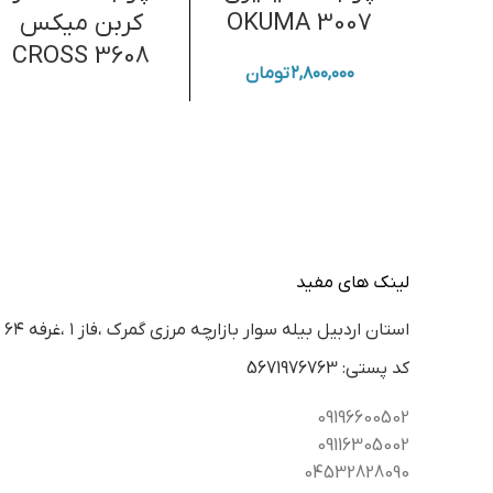
OKUMA 3007
کربن میکس
CROSS 3608
۲,۸۰۰,۰۰۰
تومان
لینک های مفید
استان اردبيل بيله سوار بازارچه مرزي گمرك ،فاز ١ ،غرفه ٦٤
كد پستي: 5671976763
09196600502
09116305002
04532828090