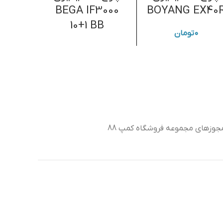
07
BEGA IF3000
BOYANG EX40
10+1 BB
۰
تومان
,۰۰۰
جوزهای مجموعه فروشگاه کمپ 88