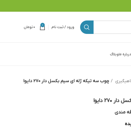
0
ورود / ثبت نام
۰
تومان
رباره ما
وبلاگ
هیگیری
چوب سه تیکه ژله ای سیم بکسل دار 270 دایوا
270 دایوا
قه مندی
ده