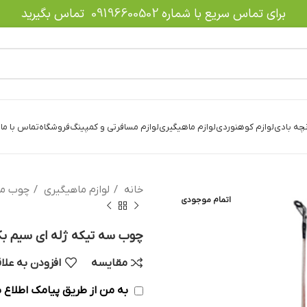
برای تماس سریع با شماره
09196600502
تماس بگیرید
نچه بادی
لوازم کوهنوردی
لوازم ماهیگیری
لوازم مسافرتی و کمپینگ
فروشگاه
تماس با ما
د
خانه
لوازم ماهیگیری
چوب ما
اتمام موجودی
چوب سه تیکه ژله ای سیم بکسل دار 
مقایسه
افزودن به علا
به من از طریق پیامک اطلاع ب