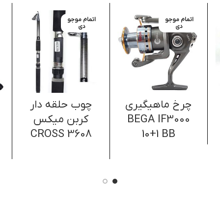
اتمام موجو
اتمام موجو
دی
دی
چرخ ماهیگیری
چوب حلقه دار
BEGA IF3000
کربن میکس
CROSS 3608
10+1 BB