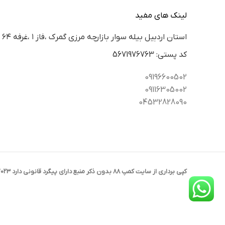
لینک های مفید
استان اردبيل بيله سوار بازارچه مرزي گمرك ،فاز ١ ،غرفه ٦٤
كد پستي: 5671976763
09196600502
09116305002
04532828090
کپی برداری از سایت کمپ 88 بدون ذکر منبع دارای پیگرد قانونی دارد 2023 CREATED BY