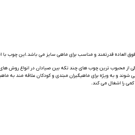
یم بکسل دار 270 آلبا استار توپر یکی از محبوب ترین چوب های چند تکه بین صیادان 
کمی را اشغال می کند.