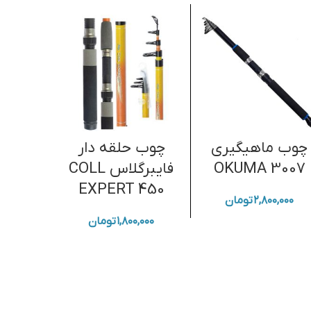
چوب ماهیگیری
چوب حلقه دار
چوب 
OKUMA 3007
فایبرگلاس COLL
تمام کر
EXPERT 450
363 می
۲,۸۰۰,۰۰۰
تومان
۱,۸۰۰,۰۰۰
تومان
,۰۰۰