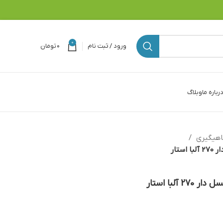
0
ورود / ثبت نام
۰
تومان
رباره ما
وبلاگ
هیگیری
تار
لبا استار