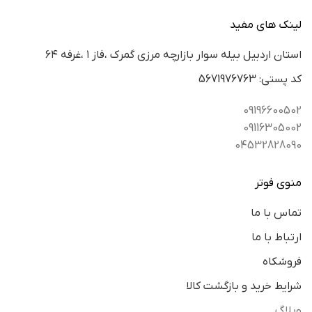
لینک های مفید
استان اردبيل بيله سوار بازارچه مرزي گمرك ،فاز ١ ،غرفه ٦٤
كد پستي: 5671976763
09196600502
09116305002
04532828090
منوی فوتر
تماس با ما
ارتباط با ما
فروشکاه
شرایط خرید و بازگشت کالا
وبلاگ