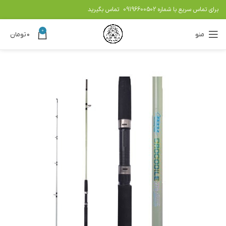
برای تماس سریع با شماره
09196600502
تماس بگیرید
0
منو
۰
تومان