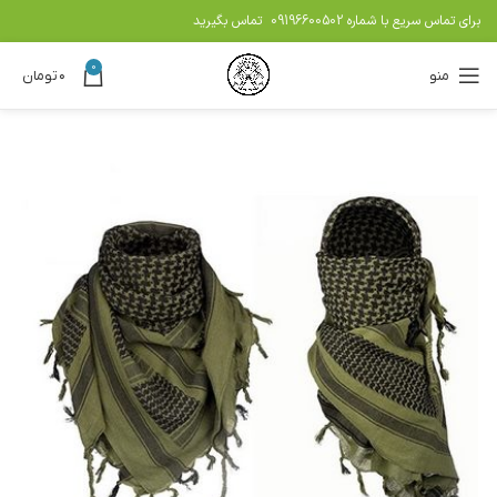
برای تماس سریع با شماره
09196600502
تماس بگیرید
0
منو
۰
تومان