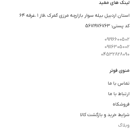
لینک های مفید
استان اردبيل بيله سوار بازارچه مرزي گمرك ،فاز ١ ،غرفه ٦٤
كد پستي: 5671976763
09196600502
09116305002
04532828090
منوی فوتر
تماس با ما
ارتباط با ما
فروشکاه
شرایط خرید و بازگشت کالا
وبلاگ