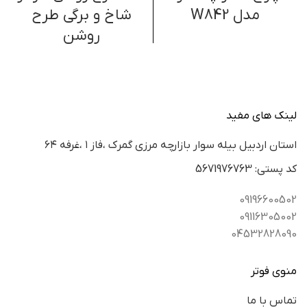
مدل W842
شاخ و برگی طرح
روشن
لینک های مفید
استان اردبيل بيله سوار بازارچه مرزي گمرك ،فاز ١ ،غرفه ٦٤
كد پستي: 5671976763
09196600502
09116305002
04532828090
منوی فوتر
تماس با ما