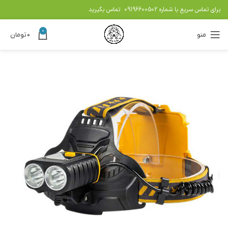
برای تماس سریع با شماره
09196600502
تماس بگیرید
0
منو
۰
تومان