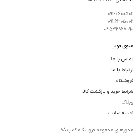
كد پستي: 5671976763
09196600502
09116305002
04532828090
منوی فوتر
تماس با ما
ارتباط با ما
فروشکاه
شرایط خرید و بازگشت کالا
وبلاگ
نقشه سایت
مجوزهای مجموعه فروشگاه کمپ 88