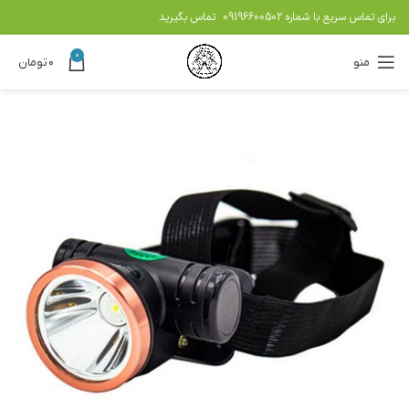
برای تماس سریع با شماره
09196600502
تماس بگیرید
0
منو
۰
تومان