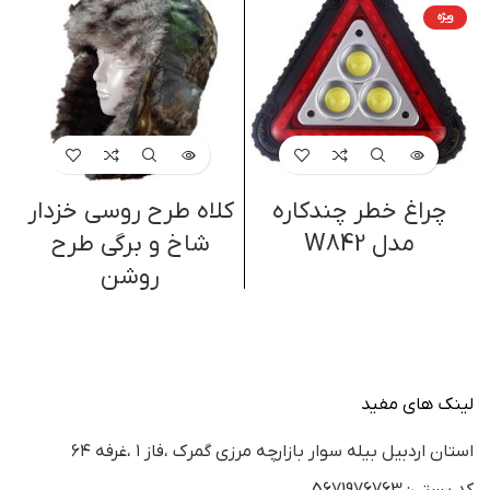
ویژه
چراغ خطر چندکاره
کلاه طرح روسی خزدار
مدل W842
شاخ و برگی طرح
روشن
لینک های مفید
استان اردبيل بيله سوار بازارچه مرزي گمرك ،فاز ١ ،غرفه ٦٤