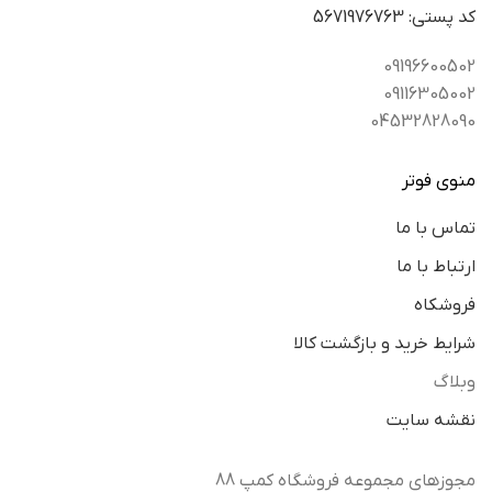
كد پستي: 5671976763
09196600502
09116305002
04532828090
منوی فوتر
تماس با ما
ارتباط با ما
فروشکاه
شرایط خرید و بازگشت کالا
وبلاگ
نقشه سایت
مجوزهای مجموعه فروشگاه کمپ 88