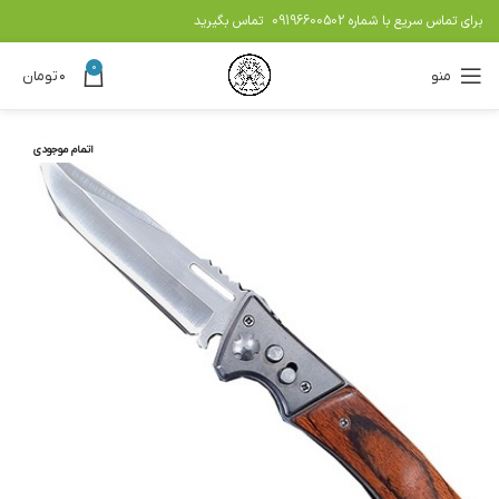
برای تماس سریع با شماره
09196600502
تماس بگیرید
0
منو
۰
تومان
اتمام موجودی