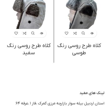
کلاه طرح روسی رنگ
کلاه طرح روسی رنگ
چ
طوسی
سفید
لینک های مفید
استان اردبيل بيله سوار بازارچه مرزي گمرك ،فاز ١ ،غرفه ٦٤