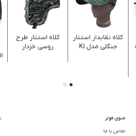
کلاه نقابدار استتار
کلاه استتار طرح
ل 21*8
جنگلی مدل K1
روسی خزدار
ا
منوی فوتر
م
تماس با ما