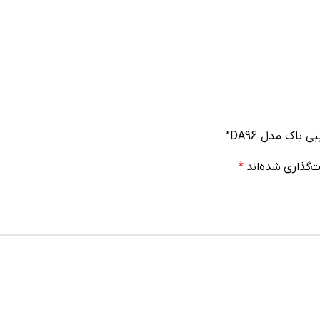
باک مدل DA96”
‌گذاری شده‌اند
*