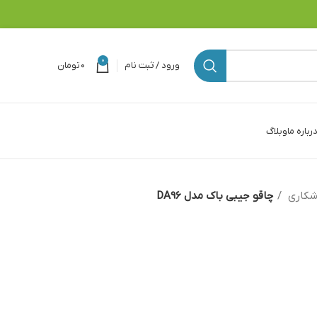
0
ورود / ثبت نام
۰
تومان
رباره ما
وبلاگ
 شکاری
چاقو جیبی باک مدل DA96