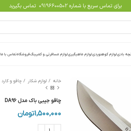
برای تماس سریع با شماره
09196600502
تماس بگیرید
نچه بادی
لوازم کوهنوردی
لوازم ماهیگیری
لوازم مسافرتی و کمپینگ
فروشگاه
تماس با ما
د
خانه
لوازم شکار
چاقو و کارد
چاقو جیبی باک مدل DA96
۱,۵۰۰,۰۰۰
تومان