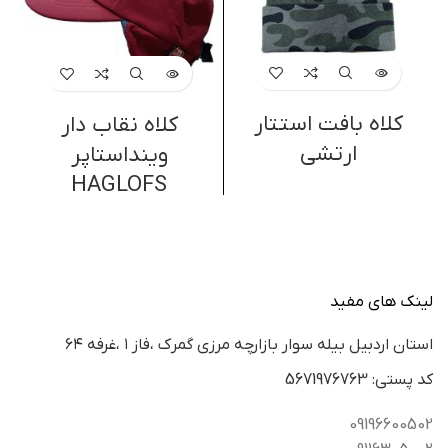
کلاه بافت استتار
کلاه نقاب دار
ک
ارتشی
وینداستاپر
HAGLOFS
لینک های مفید
استان اردبيل بيله سوار بازارچه مرزي گمرك ،فاز ١ ،غرفه ٦٤
كد پستي: 5671976763
09196600502