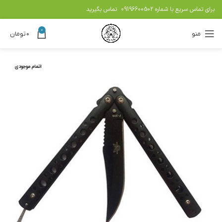
برای تماس سریع با شماره
09196600502
تماس بگیرید
0
منو
۰
تومان
اتمام موجودی