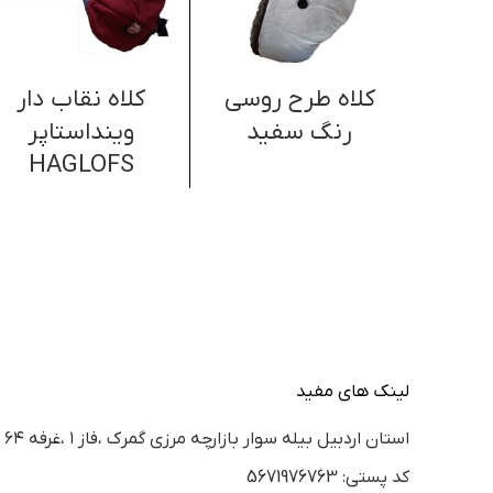
کلاه طرح روسی
کلاه نقاب دار
رنگ سفید
وینداستاپر
HAGLOFS
لینک های مفید
استان اردبيل بيله سوار بازارچه مرزي گمرك ،فاز ١ ،غرفه ٦٤
كد پستي: 5671976763