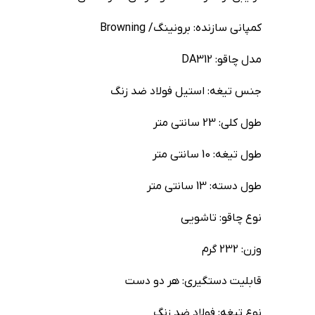
کمپاني سازنده: برونینگ/ Browning
مدل چاقو: DA312
جنس تیغه: استیل فولاد ضد زنگ
طول کلي: 23 سانتي متر
طول تيغه: 10 سانتي متر
طول دسته: 13 سانتي متر
نوع چاقو: تاشويي
وزن: 232 گرم
قابليت دستگيري: هر دو دست
نوع تیغه: فولاد ضد زنگ