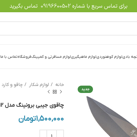
برای تماس سریع با شماره
09196600502
تماس بگیرید
نچه بادی
لوازم کوهنوردی
لوازم ماهیگیری
لوازم مسافرتی و کمپینگ
فروشگاه
تماس با ما
د
خانه
لوازم شکار
چاقو و کارد
جدید
چاقوی جیبی برونینگ مدل DA312
۱,۵۰۰,۰۰۰
تومان