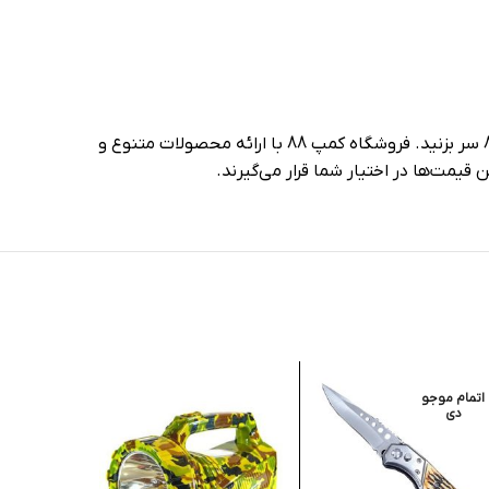
برای خرید چاقوی جیبی برونینگ مدل DA312 و دیگر تجهیزات شکار، کمپینگ و طبیعت‌گردی، می‌توانید به فروشگاه آنلاین کمپ88 سر بزنید. فروشگاه کمپ 88 با ارائه محصولات متنوع و
قیمت‌ها در اختیار شما قرار می‌گیرند.
اتمام موجو
اتمام موج
دی
دی