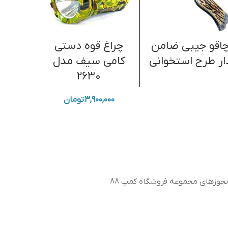
اقو جیبی ضامن
چراغ قوه دستی
کلاه 
ار طرح استخوانی
کامی سیف مدل
خزدار 
2630
طرح
۳,۹۰۰,۰۰۰
تومان
جوزهای مجموعه فروشگاه کمپ 88