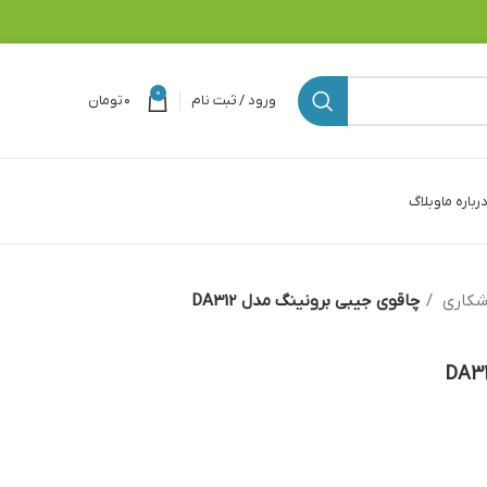
0
ورود / ثبت نام
۰
تومان
رباره ما
وبلاگ
 شکاری
چاقوی جیبی برونینگ مدل DA312