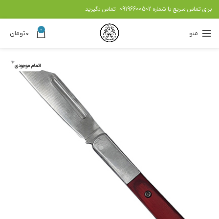
برای تماس سریع با شماره
09196600502
تماس بگیرید
0
منو
۰
تومان
اتمام موجودی