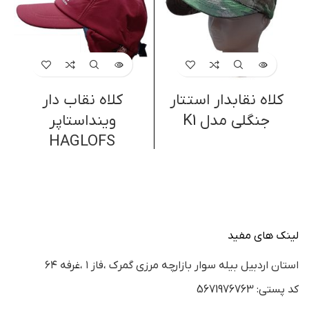
کلاه نقابدار استتار
کلاه نقاب دار
جنگلی مدل K1
وینداستاپر
HAGLOFS
لینک های مفید
استان اردبيل بيله سوار بازارچه مرزي گمرك ،فاز ١ ،غرفه ٦٤
كد پستي: 5671976763