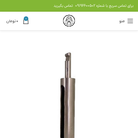
برای تماس سریع با شماره
09196600502
تماس بگیرید
0
منو
۰
تومان