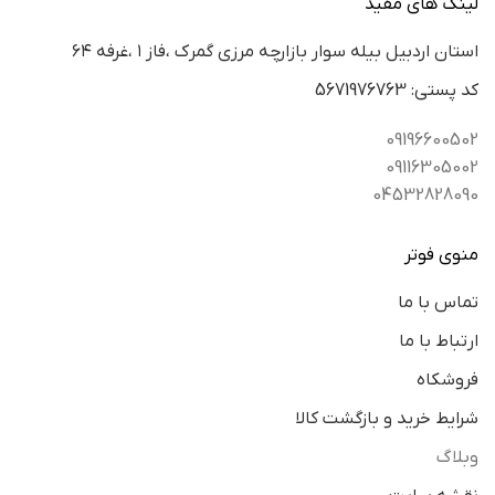
لینک های مفید
استان اردبيل بيله سوار بازارچه مرزي گمرك ،فاز ١ ،غرفه ٦٤
كد پستي: 5671976763
09196600502
09116305002
04532828090
منوی فوتر
تماس با ما
ارتباط با ما
فروشکاه
شرایط خرید و بازگشت کالا
وبلاگ