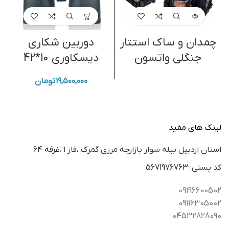
چمدان و ساک استتار
دوربین شکاری
جنگلی واتسون
دیسکاوری 10*42
۱۹,۵۰۰,۰۰۰
تومان
لینک های مفید
استان اردبيل بيله سوار بازارچه مرزي گمرك ،فاز ١ ،غرفه ٦٤
كد پستي: 5671976763
09196600502
09116305002
04532828090