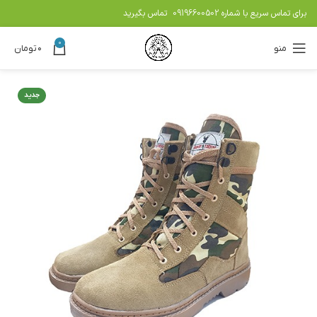
برای تماس سریع با شماره
09196600502
تماس بگیرید
0
منو
۰
تومان
جدید