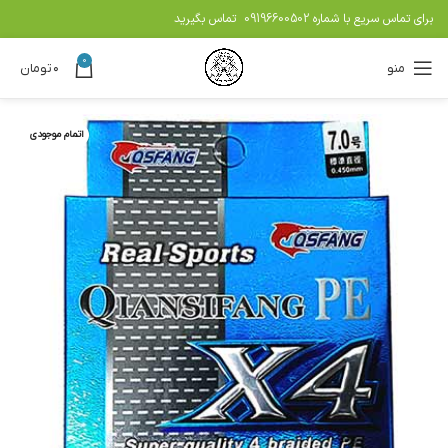
برای تماس سریع با شماره
09196600502
تماس بگیرید
0
منو
۰
تومان
اتمام موجودی