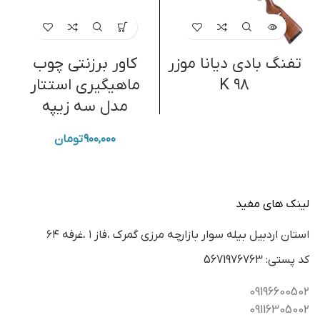
تفنگ بادی دیانا موزر
کاور برزنتی چوب
K ۹۸
ماهیگیری استتار
مدل سه زیپه
۹۰۰,۰۰۰
تومان
لینک های مفید
استان اردبيل بيله سوار بازارچه مرزي گمرك ،فاز ١ ،غرفه ٦٤
كد پستي: 5671976763
09196600502
09116305002