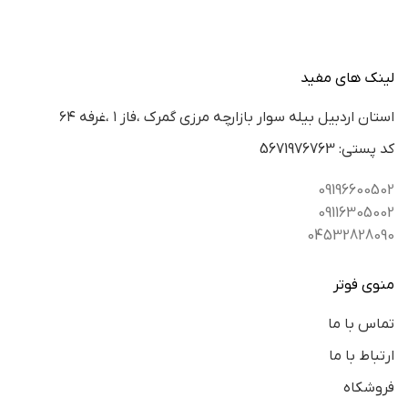
لینک های مفید
استان اردبيل بيله سوار بازارچه مرزي گمرك ،فاز ١ ،غرفه ٦٤
كد پستي: 5671976763
09196600502
09116305002
04532828090
منوی فوتر
تماس با ما
ارتباط با ما
فروشکاه