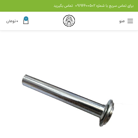
برای تماس سریع با شماره
09196600502
تماس بگیرید
0
منو
۰
تومان