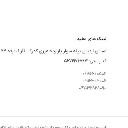
لینک های مفید
استان اردبيل بيله سوار بازارچه مرزي گمرك ،فاز ١ ،غرفه ٦٤
كد پستي: 5671976763
09196600502
09116305002
04532828090
کپی برداری از سایت کمپ 88 بدون ذکر منبع دارای پیگرد قانونی دارد 2023 CREATED BY