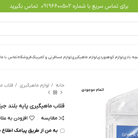
برای تماس سریع با شماره
09196600502
تماس بگیرید
نچه بادی
لوازم کوهنوردی
لوازم ماهیگیری
لوازم مسافرتی و کمپینگ
فروشگاه
تماس با ما
د
خانه
لوازم ماهیگیری
قلاب م
اتمام موجودی
قلاب ماهیگیری پایه بلند جی
مقایسه
افزودن به علا
به من از طریق پیامک اطلاع ب