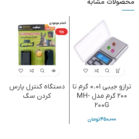
محصولات مشابه
اتمام موجودی
ویژه
ترازو جیبی 0.01 گرم تا
دستگاه کنترل پارس
سو
200 گرم مدل MH-
کردن سگ
200G
۴۵۰,۰۰۰
تومان