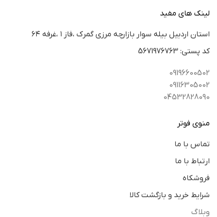
لینک های مفید
استان اردبيل بيله سوار بازارچه مرزي گمرك ،فاز ١ ،غرفه ٦٤
كد پستي: 5671976763
09196600502
09116305002
04532828090
منوی فوتر
تماس با ما
ارتباط با ما
فروشکاه
شرایط خرید و بازگشت کالا
وبلاگ