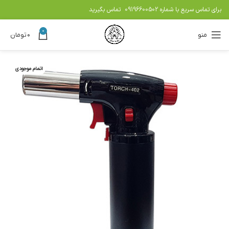
برای تماس سریع با شماره
09196600502
تماس بگیرید
0
منو
۰
تومان
اتمام موجودی