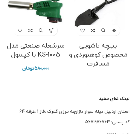
بیلچه تاشویی
سرشعله صنعتی مدل
مخصوص کوهنوردی و
KS-1005 با کپسول
مسافرت
۵۸۰,۰۰۰
تومان
لینک های مفید
استان اردبيل بيله سوار بازارچه مرزي گمرك ،فاز ١ ،غرفه ٦٤
كد پستي: 5671976763