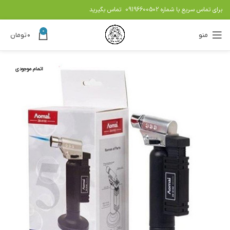
برای تماس سریع با شماره
09196600502
تماس بگیرید
0
منو
۰
تومان
اتمام موجودی