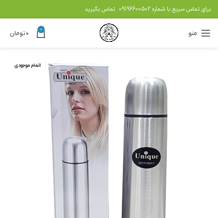
برای تماس سریع با شماره
09196600502
تماس بگیرید
0
منو
۰
تومان
اتمام موجودی