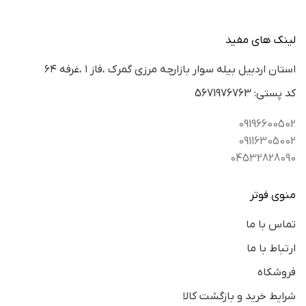
لینک های مفید
استان اردبيل بيله سوار بازارچه مرزي گمرك ،فاز ١ ،غرفه ٦٤
كد پستي: 5671976763
09196600502
09116305002
04532828090
منوی فوتر
تماس با ما
ارتباط با ما
فروشکاه
شرایط خرید و بازگشت کالا