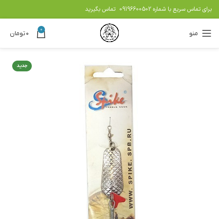
برای تماس سریع با شماره
09196600502
تماس بگیرید
0
منو
۰
تومان
جدید