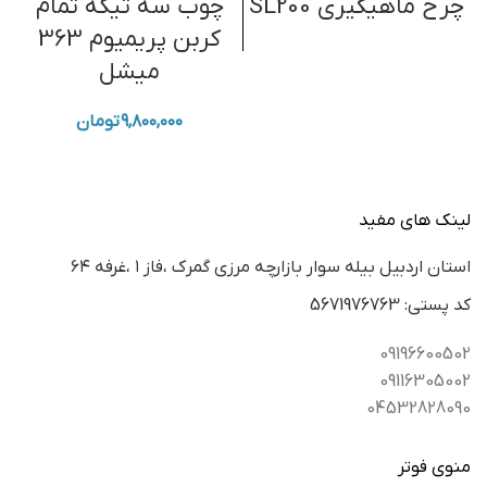
چرخ ماهیگیری SL200
چوب سه تیکه تمام
کربن پریمیوم 363
میشل
۹,۸۰۰,۰۰۰
تومان
لینک های مفید
استان اردبيل بيله سوار بازارچه مرزي گمرك ،فاز ١ ،غرفه ٦٤
كد پستي: 5671976763
09196600502
09116305002
04532828090
منوی فوتر