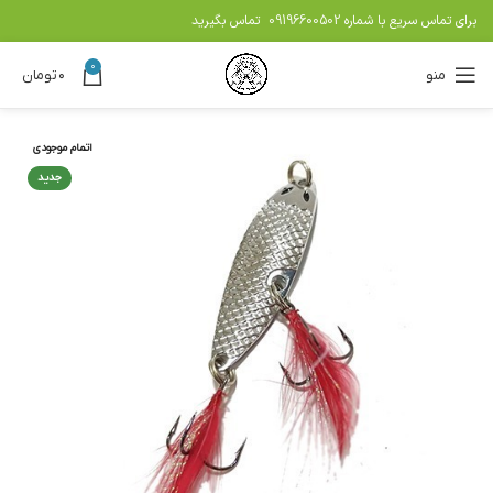
برای تماس سریع با شماره
09196600502
تماس بگیرید
0
منو
۰
تومان
اتمام موجودی
جدید