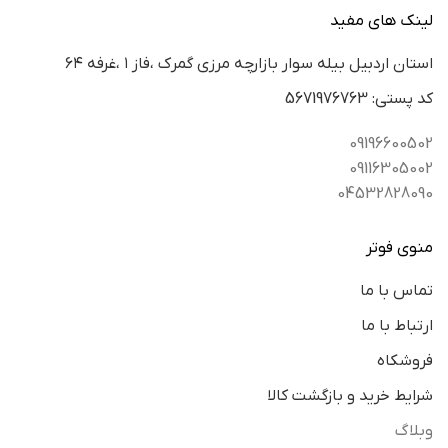
لینک های مفید
استان اردبيل بيله سوار بازارچه مرزي گمرك ،فاز ١ ،غرفه ٦٤
كد پستي: 5671976763
09196600502
09116305002
04532828090
منوی فوتر
تماس با ما
ارتباط با ما
فروشکاه
شرایط خرید و بازگشت کالا
وبلاگ