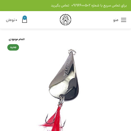
برای تماس سریع با شماره
09196600502
تماس بگیرید
0
منو
۰
تومان
اتمام موجودی
جدید