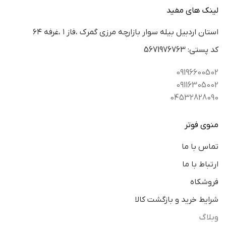
لینک های مفید
استان اردبيل بيله سوار بازارچه مرزي گمرك ،فاز ١ ،غرفه ٦٤
كد پستي: 5671976763
09196600502
09116305002
04532828090
منوی فوتر
تماس با ما
ارتباط با ما
فروشکاه
شرایط خرید و بازگشت کالا
وبلاگ