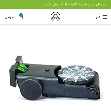
برای تماس سریع با شماره
09196600502
تماس بگیرید
0
منو
۰
تومان