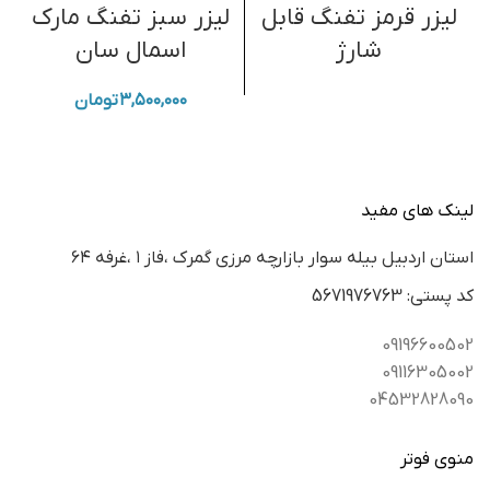
لیزر قرمز تفنگ قابل
لیزر سبز تفنگ مارک
شارژ
اسمال سان
۳,۵۰۰,۰۰۰
تومان
لینک های مفید
استان اردبيل بيله سوار بازارچه مرزي گمرك ،فاز ١ ،غرفه ٦٤
كد پستي: 5671976763
09196600502
09116305002
04532828090
منوی فوتر