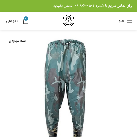
برای تماس سریع با شماره
09196600502
تماس بگیرید
0
منو
۰
تومان
اتمام موجودی