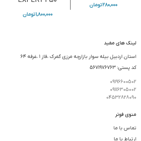
EXPERT 450
۲۸۰,۰۰۰
تومان
۱,۸۰۰,۰۰۰
تومان
لینک های مفید
استان اردبيل بيله سوار بازارچه مرزي گمرك ،فاز ١ ،غرفه ٦٤
كد پستي: 5671976763
09196600502
09116305002
04532828090
منوی فوتر
تماس با ما
ارتباط با ما