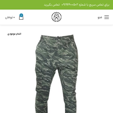
برای تماس سریع با شماره
09196600502
تماس بگیرید
0
منو
۰
تومان
اتمام موجودی