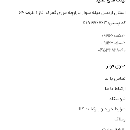
لینک های مفید
استان اردبيل بيله سوار بازارچه مرزي گمرك ،فاز ١ ،غرفه ٦٤
كد پستي: 5671976763
09196600502
09116305002
04532828090
منوی فوتر
تماس با ما
ارتباط با ما
فروشکاه
شرایط خرید و بازگشت کالا
وبلاگ
نقشه سایت