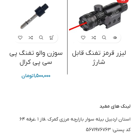
لیزر قرمز تفنگ قابل
سوزن والو تفنگ پی
شارژ
سی پی کرال
۱,۵۰۰,۰۰۰
تومان
لینک های مفید
استان اردبيل بيله سوار بازارچه مرزي گمرك ،فاز ١ ،غرفه ٦٤
كد پستي: 5671976763