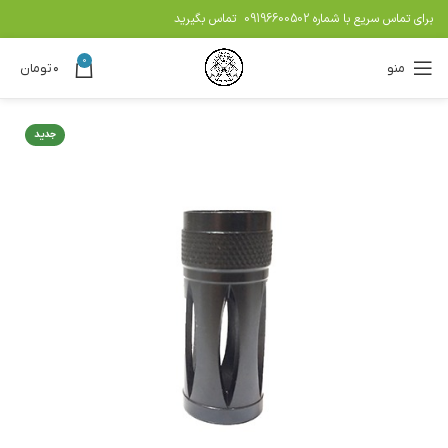
برای تماس سریع با شماره
09196600502
تماس بگیرید
0
منو
۰
تومان
جدید