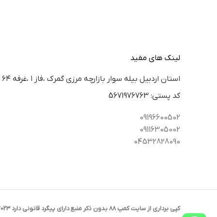
لینک های مفید
استان اردبيل بيله سوار بازارچه مرزي گمرك ،فاز ١ ،غرفه ٦٤
كد پستي: 5671976763
09196600502
09116305002
04532828090
کپی برداری از سایت کمپ 88 بدون ذکر منبع دارای پیگرد قانونی دارد 2023 CREATED BY