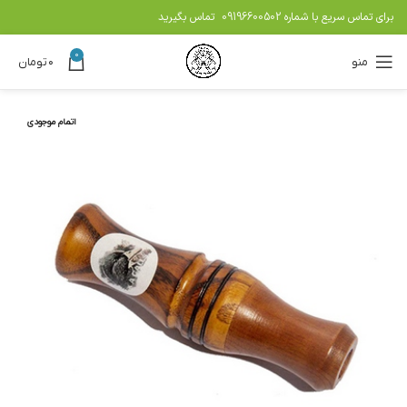
برای تماس سریع با شماره
09196600502
تماس بگیرید
0
منو
۰
تومان
اتمام موجودی