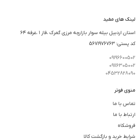
لینک های مفید
استان اردبيل بيله سوار بازارچه مرزي گمرك ،فاز ١ ،غرفه ٦٤
كد پستي: 5671976763
09196600502
09116305002
04532828090
منوی فوتر
تماس با ما
ارتباط با ما
فروشکاه
شرایط خرید و بازگشت کالا