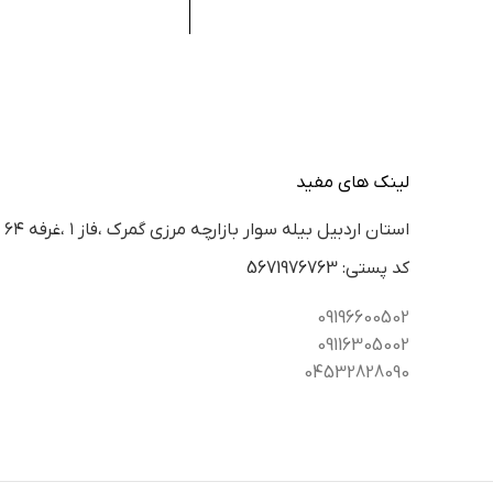
لینک های مفید
استان اردبيل بيله سوار بازارچه مرزي گمرك ،فاز ١ ،غرفه ٦٤
كد پستي: 5671976763
09196600502
09116305002
04532828090