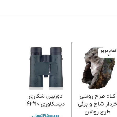
اتمام موجو
اتمام موج
دی
دی
کلاه طرح روسی
دوربین شکاری
چاقو 
زدار شاخ و برگی
دیسکاوری 10*42
دار طر
طرح روشن
۱۹,۵۰۰,۰۰۰
تومان