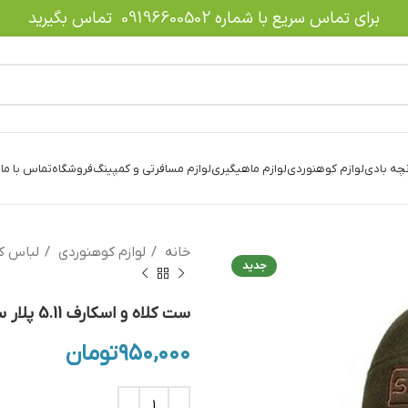
برای تماس سریع با شماره
09196600502
تماس بگیرید
نچه بادی
لوازم کوهنوردی
لوازم ماهیگیری
لوازم مسافرتی و کمپینگ
فروشگاه
تماس با ما
د
خانه
لوازم کوهنوردی
لباس ک
جدید
ست کلاه و اسکارف 5.11 پلار سبز
۹۵۰,۰۰۰
تومان