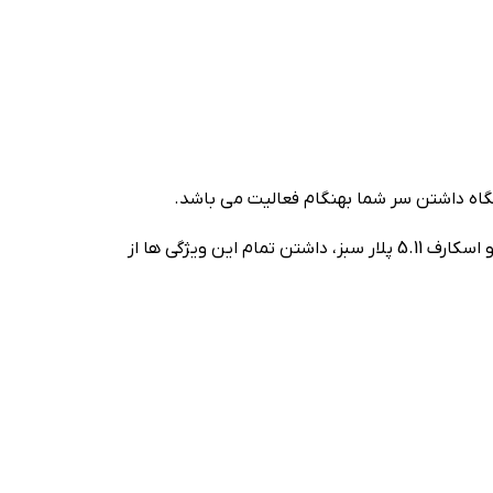
گرم بودن، خاصیت تنفسی بالا، مقاومت در برابر نفوذ باد و سرما از ویژگی های اصلی محصولات پلار محسوب می شود. ست کلاه و اسکارف 5.11 پلار سبز، داشتن تمام این ویژگی ها از