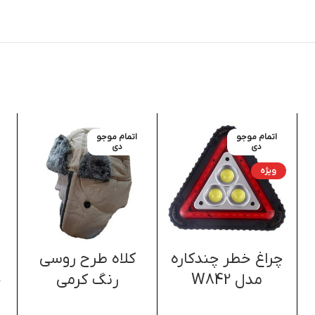
اتمام موجو
اتمام موجو
دی
دی
ویژه
چراغ خطر چندکاره
کلاه طرح روسی
مدل W842
رنگ کرمی
خ