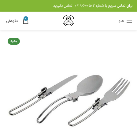
برای تماس سریع با شماره
09196600502
تماس بگیرید
0
منو
۰
تومان
جدید