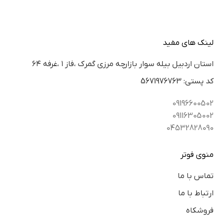
لینک های مفید
استان اردبيل بيله سوار بازارچه مرزي گمرك ،فاز ١ ،غرفه ٦٤
كد پستي: 5671976763
09196600502
09116305002
04532828090
منوی فوتر
تماس با ما
ارتباط با ما
فروشکاه