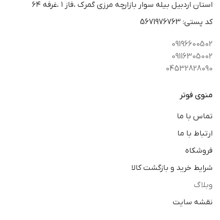
استان اردبيل بيله سوار بازارچه مرزي گمرك ،فاز ١ ،غرفه ٦٤
كد پستي: 5671976763
09196600502
09116305002
04532828090
منوی فوتر
تماس با ما
ارتباط با ما
فروشکاه
شرایط خرید و بازگشت کالا
وبلاگ
نقشه سایت