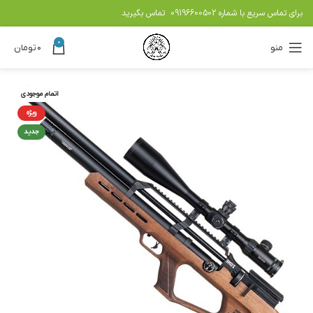
برای تماس سریع با شماره
09196600502
تماس بگیرید
0
منو
۰
تومان
اتمام موجودی
ویژه
جدید