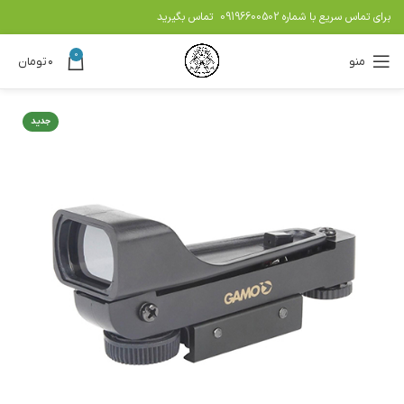
برای تماس سریع با شماره
09196600502
تماس بگیرید
0
منو
۰
تومان
جدید