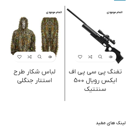
اتمام موجودی
اتمام موجودی
ا
تفنگ پی سی پی اف
لباس شکار طرح
ایکس رویال 500
استتار جنگلی
سنتتیک
لینک های مفید