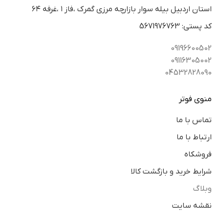
استان اردبيل بيله سوار بازارچه مرزي گمرك ،فاز ١ ،غرفه ٦٤
كد پستي: 5671976763
09196600502
09116305002
04532828090
منوی فوتر
تماس با ما
ارتباط با ما
فروشکاه
شرایط خرید و بازگشت کالا
وبلاگ
نقشه سایت