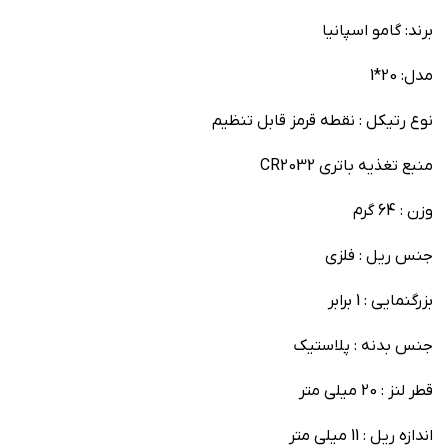
برند: گامو اسپانیا
مدل: 20*1
نوع رتیکل : نقطه قرمز قابل تنظیم
منبع تغذیه باتری CR2032
وزن : 64 گرم
جنس ریل : فلزی
بزرگنمایی : 1 برابر
جنس بدنه : پلاستیک
قطر لنز : 20 میلی متر
اندازه ریل : 11 میلی متر