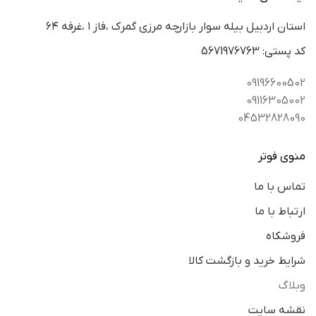
استان اردبيل بيله سوار بازارچه مرزي گمرك ،فاز ١ ،غرفه ٦٤
كد پستي: 5671976763
09196600502
09116305002
04532828090
منوی فوتر
تماس با ما
ارتباط با ما
فروشکاه
شرایط خرید و بازگشت کالا
وبلاگ
نقشه سایت