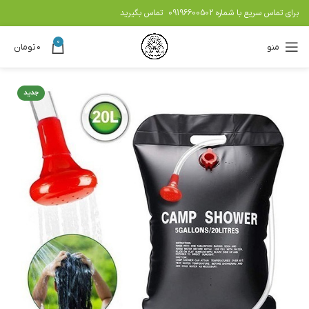
برای تماس سریع با شماره
09196600502
تماس بگیرید
0
منو
۰
تومان
جدید