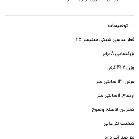
توضیحات
قطر عدسي شيئي ميليمتر 25
بزرگنمايي 8 برابر
وزن 422 گرم
عرض: 13 سانتی متر
ارتفاع: 11 سانتی متر
کمترين فاصله وضوح
کيفيت لنز عالی
لنز ضد آب دارد