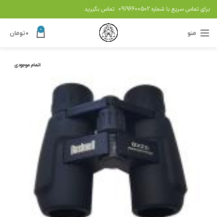
برای تماس سریع با شماره
09196600502
تماس بگیرید
0
منو
۰
تومان
اتمام موجودی