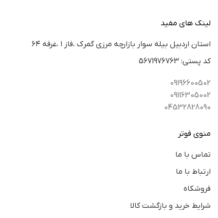
لینک های مفید
استان اردبيل بيله سوار بازارچه مرزي گمرك ،فاز ١ ،غرفه ٦٤
كد پستي: 5671976763
09196600502
09116305002
04532828090
منوی فوتر
تماس با ما
ارتباط با ما
فروشکاه
شرایط خرید و بازگشت کالا