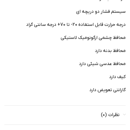
سيستم فشار دو دريچه اي
درجه حرارت قابل استفاده 20- تا 70+ درجه سانتي گراد
محافظ چشمي ارگونوميک لاستيکي
محافظ بدنه دارد
محافظ عدسي شيئي دارد
کيف دارد
گارانتي تعویض دارد
نظرات (0)