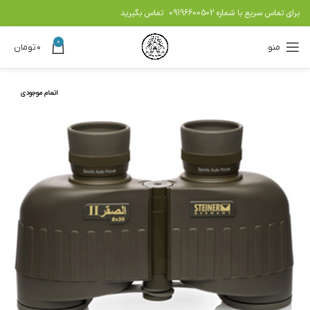
برای تماس سریع با شماره
09196600502
تماس بگیرید
0
منو
۰
تومان
اتمام موجودی