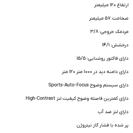
ارتفاع 120 ميليمتر
ضخامت: 57 ميليمتر
مردمک خروجي: 3/8
درخشش: 14/1
دارای فاکتور روشنايي: 15/5
دارای دامنه ديد در 1000 متر 120 متر
دارای سيستم وضوح Sports-Auto-Focus
دارای کمترين فاصله وضوح کيفيت لنز High-Contrast
دارای لنز ضد آب
پر شده با فشار گاز نيتروژن