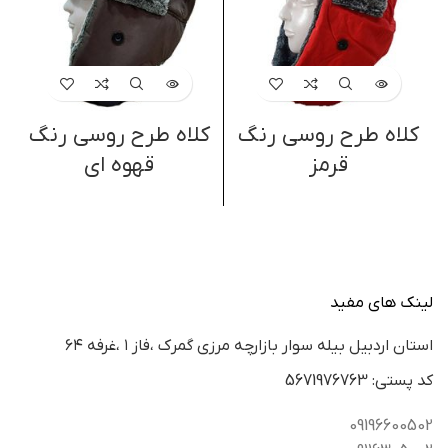
کلاه طرح روسی رنگ
کلاه طرح روسی رنگ
ک
قرمز
قهوه ای
لینک های مفید
استان اردبيل بيله سوار بازارچه مرزي گمرك ،فاز ١ ،غرفه ٦٤
كد پستي: 5671976763
09196600502