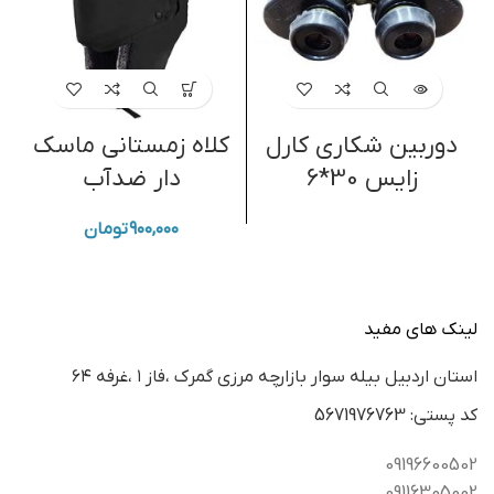
دوربین شکاری کارل
کلاه زمستانی ماسک
زایس 30*6
دار ضدآب
۹۰۰,۰۰۰
تومان
لینک های مفید
استان اردبيل بيله سوار بازارچه مرزي گمرك ،فاز ١ ،غرفه ٦٤
كد پستي: 5671976763
09196600502
09116305002