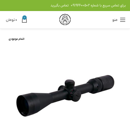
برای تماس سریع با شماره
09196600502
تماس بگیرید
0
منو
۰
تومان
اتمام موجودی