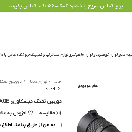
برای تماس سریع با شماره
09196600502
تماس بگیرید
نچه بادی
لوازم کوهنوردی
لوازم ماهیگیری
لوازم مسافرتی و کمپینگ
فروشگاه
تماس با ما
د
خانه
لوازم شکار
دوربین تفن
اتمام موجودی
دوربین تفنگ دیسکاوری VT-R 6-24X42 AOE
مقایسه
افزودن به علا
به من از طریق پیامک اطلاع ب