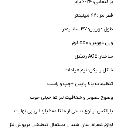
بزرگنمایی: 24-6 برابر
قطر لنز : 42 میلیمتر
طول دوربین: 37 سانتیمتر
وزن دوربین: 550 گرم
ساختار: AOE رتیکل
شکل رتیکل: نیم میلدات
تنظیمات بالا پایین +چپ و راست
وضوح تصویر و شفافیت لنز ها خیلی خوب
پارالکس از نوع دستی از 10 تا 200 یارد الی بی نهایت
لوازم همراه: سان شید _ دستمال تنظیف_ درپوش لنز