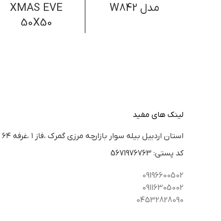
مدل W842
XMAS EVE
50X50
لینک های مفید
استان اردبيل بيله سوار بازارچه مرزي گمرك ،فاز ١ ،غرفه ٦٤
كد پستي: 5671976763
09196600502
09116305002
04532828090