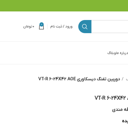
0
ورود / ثبت نام
۰
تومان
رباره ما
وبلاگ
گ
دوربین تفنگ دیسکاوری VT-R 6-24X42 AOE
قه مندی
ده