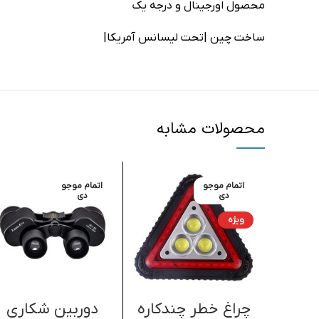
محصول اورجینال و درجه یک
ساخت چین |تحت لیسانس آمریکا|
محصولات مشابه
اتمام موجو
اتمام موجو
دی
دی
ویژه
چراغ خطر چندکاره
دوربین شکاری