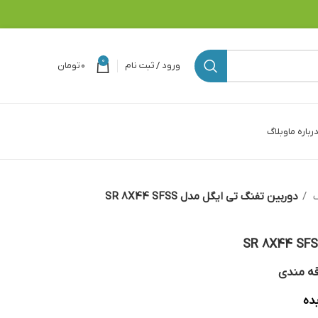
0
ورود / ثبت نام
۰
تومان
رباره ما
وبلاگ
گ
دوربین تفنگ تی ایگل مدل SR 8X44 SFSS
قه مندی
ده