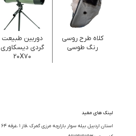
کلاه طرح روسی
دوربین طبیعت
رنگ طوسی
گردی دیسکاوری
20X70
لینک های مفید
استان اردبيل بيله سوار بازارچه مرزي گمرك ،فاز ١ ،غرفه ٦٤