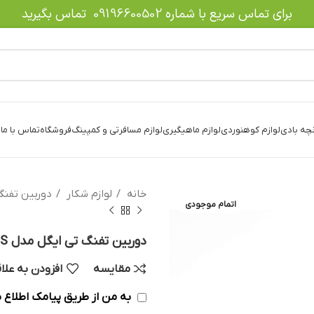
برای تماس سریع با شماره
09196600502
تماس بگیرید
نچه بادی
لوازم کوهنوردی
لوازم ماهیگیری
لوازم مسافرتی و کمپینگ
فروشگاه
تماس با ما
د
خانه
لوازم شکار
دوربین تفن
اتمام موجودی
دوربین تفنگ تی ایگل مدل SR 8X44 SFSS
مقایسه
افزودن به علا
به من از طریق پیامک اطلاع ب