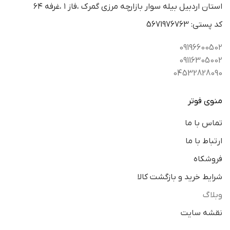
استان اردبيل بيله سوار بازارچه مرزي گمرك ،فاز ١ ،غرفه ٦٤
كد پستي: 5671976763
09196600502
09116305002
04532828090
منوی فوتر
تماس با ما
ارتباط با ما
فروشکاه
شرایط خرید و بازگشت کالا
وبلاگ
نقشه سایت