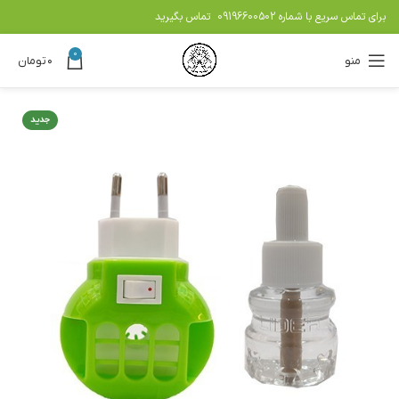
برای تماس سریع با شماره
09196600502
تماس بگیرید
0
منو
۰
تومان
جدید