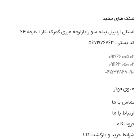
لینک های مفید
استان اردبيل بيله سوار بازارچه مرزي گمرك ،فاز ١ ،غرفه ٦٤
كد پستي: 5671976763
09196600502
09116305002
04532828090
منوی فوتر
تماس با ما
ارتباط با ما
فروشکاه
شرایط خرید و بازگشت کالا