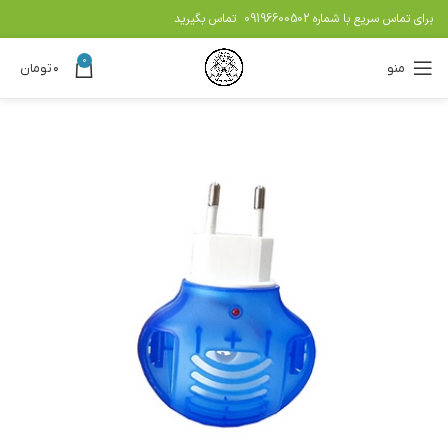
برای تماس سریع با شماره
09196600502
تماس بگیرید
0
منو
۰
تومان