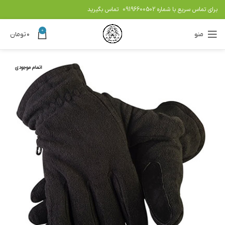
برای تماس سریع با شماره
09196600502
تماس بگیرید
0
منو
۰
تومان
اتمام موجودی