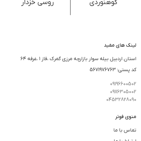
کوهنوردی
روسی خزدار
لینک های مفید
استان اردبيل بيله سوار بازارچه مرزي گمرك ،فاز ١ ،غرفه ٦٤
كد پستي: 5671976763
09196600502
09116305002
04532828090
منوی فوتر
تماس با ما